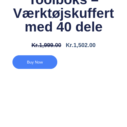
Værktøjskuffert
med 40 dele
Den
Den
Kr.
1,999.00
Kr.
1,502.00
Oprindelige
Aktuelle
Pris
Pris
Buy Now
Var:
Er:
Kr.1,999.00.
Kr.1,502.00.