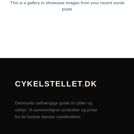
This is a gallery to showcase images from your recent social
posts
CYKELSTELLET
.
DK
Danmarks uafhængige guide til cykler og
udstyr. Vi sammenligner produkter og priser
fra de bedste danske cykelbutikker.