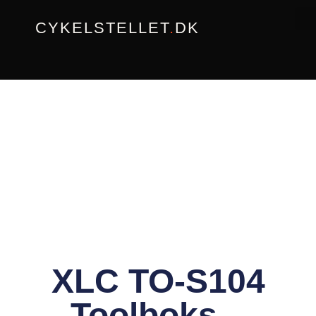
Gå
CYKELSTELLET
.
DK
til
indholdet
XLC TO-S104
Toolboks –