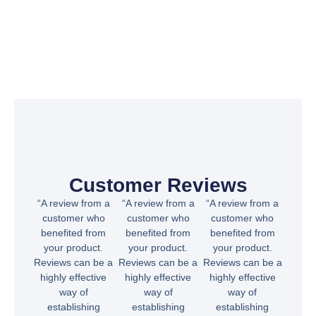
Customer Reviews
“A review from a
“A review from a
“A review from a
customer who
customer who
customer who
benefited from
benefited from
benefited from
your product.
your product.
your product.
Reviews can be a
Reviews can be a
Reviews can be a
highly effective
highly effective
highly effective
way of
way of
way of
establishing
establishing
establishing