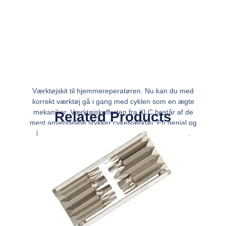
Værktøjskit til hjemmereperatøren. Nu kan du med
korrekt værktøj gå i gang med cyklen som en ægte
mekaniker. Værktøjskufferten fra XLC består af de
Related Products
mest anvendelige stykker cykelværktøj. En genial og
kraftig kuffert til dig, der selv reparerer din cykel.