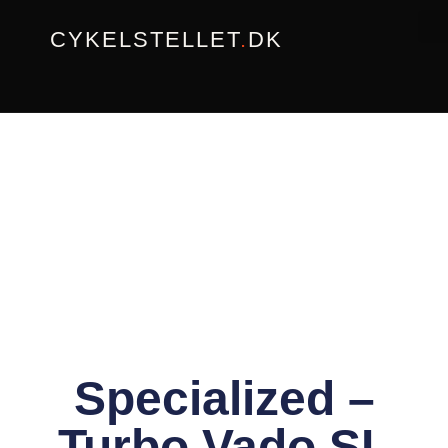
Gå
CYKELSTELLET
.
DK
til
indholdet
Specialized –
Turbo Vado SL