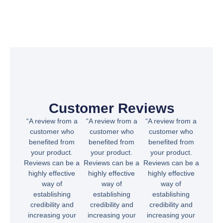
Customer Reviews
“A review from a
“A review from a
“A review from a
customer who
customer who
customer who
benefited from
benefited from
benefited from
your product.
your product.
your product.
Reviews can be a
Reviews can be a
Reviews can be a
highly effective
highly effective
highly effective
way of
way of
way of
establishing
establishing
establishing
credibility and
credibility and
credibility and
increasing your
increasing your
increasing your