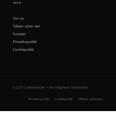
INFO
Om os
Sådan virker det
Kontakt
Privatlivspolitik
Cookiepolitik
© 2026 Cykelstellet.dk — Alle rettigheder forbeholdes
Privatlivspolitik
Cookiepolitik
Affiliate-oplysning