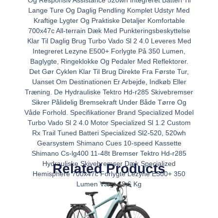
Og Responsiv Assistance 520wh Integreret Batteri Til
Lange Ture Og Daglig Pendling Komplet Udstyr Med
Kraftige Lygter Og Praktiske Detaljer Komfortable
700x47c All-terrain Dæk Med Punkteringsbeskyttelse
Klar Til Daglig Brug Turbo Vado Sl 2 4.0 Leveres Med
Integreret Lezyne E500+ Forlygte På 350 Lumen,
Baglygte, Ringeklokke Og Pedaler Med Reflektorer.
Det Gør Cyklen Klar Til Brug Direkte Fra Første Tur,
Uanset Om Destinationen Er Arbejde, Indkøb Eller
Træning. De Hydrauliske Tektro Hd-r285 Skivebremser
Sikrer Pålidelig Bremsekraft Under Både Tørre Og
Våde Forhold. Specifikationer Brand Specialized Model
Turbo Vado Sl 2 4.0 Motor Specialized Sl 1.2 Custom
Rx Trail Tuned Batteri Specialized Sl2-520, 520wh
Gearsystem Shimano Cues 10-speed Kassette
Shimano Cs-lg400 11-48t Bremser Tektro Hd-r285
Hydrauliske Skivebremser Dæk Specialized
Related Products
Hemisphere 700x47c Forlygte Lezyne E500+ 350
Lumen Vægt 18,6 Kg