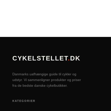
CYKELSTELLET
.
DK
Danmarks uafhængige guide til cykler og
udstyr. Vi sammenligner produkter og priser
fra de bedste danske cykelbutikker.
KATEGORIER