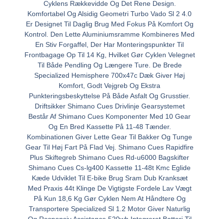
Cyklens Rækkevidde Og Det Rene Design.
Komfortabel Og Alsidig Geometri Turbo Vado Sl 2 4.0
Er Designet Til Daglig Brug Med Fokus På Komfort Og
Kontrol. Den Lette Aluminiumsramme Kombineres Med
En Stiv Forgaffel, Der Har Monteringspunkter Til
Frontbagage Op Til 14 Kg, Hvilket Gør Cyklen Velegnet
Til Både Pendling Og Længere Ture. De Brede
Specialized Hemisphere 700x47c Dæk Giver Høj
Komfort, Godt Vejgreb Og Ekstra
Punkteringsbeskyttelse På Både Asfalt Og Grusstier.
Driftsikker Shimano Cues Drivlinje Gearsystemet
Består Af Shimano Cues Komponenter Med 10 Gear
Og En Bred Kassette På 11-48 Tænder.
Kombinationen Giver Lette Gear Til Bakker Og Tunge
Gear Til Høj Fart På Flad Vej. Shimano Cues Rapidfire
Plus Skiftegreb Shimano Cues Rd-u6000 Bagskifter
Shimano Cues Cs-lg400 Kassette 11-48t Kmc Eglide
Kæde Udviklet Til E-bike Brug Sram Dub Kranksæt
Med Praxis 44t Klinge De Vigtigste Fordele Lav Vægt
På Kun 18,6 Kg Gør Cyklen Nem At Håndtere Og
Transportere Specialized Sl 1.2 Motor Giver Naturlig