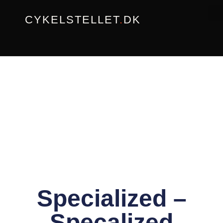
Gå
CYKELSTELLET
.
DK
til
indholdet
Specialized –
Specalized