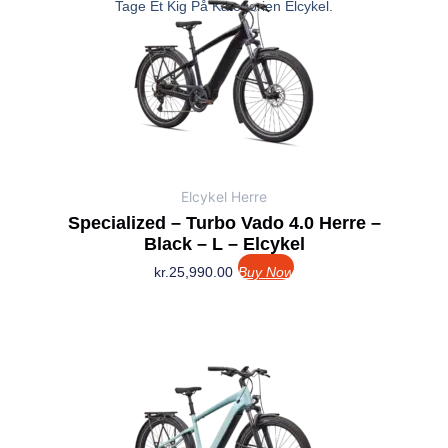
Tage Et Kig På Kategorien Elcykel.
Elcykel Herre
Specialized – Turbo Vado 4.0 Herre –
Black – L – Elcykel
kr.
25,990.00
Buy Now