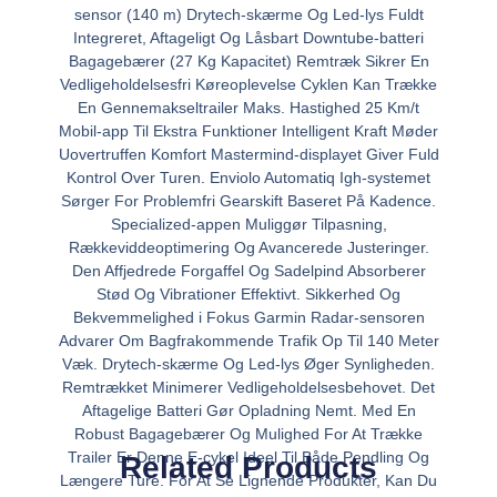
sensor (140 m) Drytech-skærme Og Led-lys Fuldt
Integreret, Aftageligt Og Låsbart Downtube-batteri
Bagagebærer (27 Kg Kapacitet) Remtræk Sikrer En
Vedligeholdelsesfri Køreoplevelse Cyklen Kan Trække
En Gennemakseltrailer Maks. Hastighed 25 Km/t
Mobil-app Til Ekstra Funktioner Intelligent Kraft Møder
Uovertruffen Komfort Mastermind-displayet Giver Fuld
Kontrol Over Turen. Enviolo Automatiq Igh-systemet
Sørger For Problemfri Gearskift Baseret På Kadence.
Specialized-appen Muliggør Tilpasning,
Rækkeviddeoptimering Og Avancerede Justeringer.
Den Affjedrede Forgaffel Og Sadelpind Absorberer
Stød Og Vibrationer Effektivt. Sikkerhed Og
Bekvemmelighed i Fokus Garmin Radar-sensoren
Advarer Om Bagfrakommende Trafik Op Til 140 Meter
Væk. Drytech-skærme Og Led-lys Øger Synligheden.
Remtrækket Minimerer Vedligeholdelsesbehovet. Det
Aftagelige Batteri Gør Opladning Nemt. Med En
Robust Bagagebærer Og Mulighed For At Trække
Trailer Er Denne E-cykel Ideel Til Både Pendling Og
Related Products
Længere Ture. For At Se Lignende Produkter, Kan Du