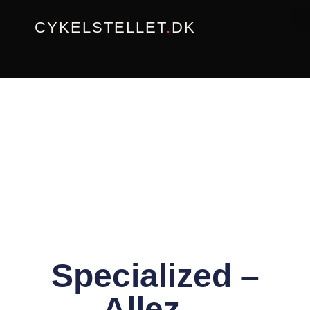
Gå
CYKELSTELLET
.
DK
til
indholdet
Specialized –
Allez –