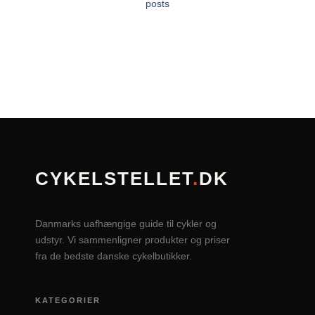
posts
CYKELSTELLET
.
DK
Danmarks uafhængige guide til cykler og
udstyr. Vi sammenligner produkter og priser
fra de bedste danske cykelbutikker.
KATEGORIER