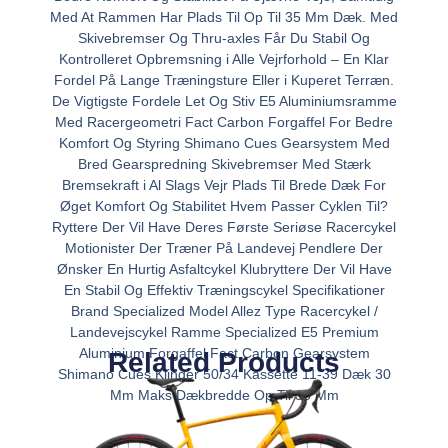
Med At Rammen Har Plads Til Op Til 35 Mm Dæk. Med
Skivebremser Og Thru-axles Får Du Stabil Og
Kontrolleret Opbremsning i Alle Vejrforhold – En Klar
Fordel På Lange Træningsture Eller i Kuperet Terræn.
De Vigtigste Fordele Let Og Stiv E5 Aluminiumsramme
Med Racergeometri Fact Carbon Forgaffel For Bedre
Komfort Og Styring Shimano Cues Gearsystem Med
Bred Gearspredning Skivebremser Med Stærk
Bremsekraft i Al Slags Vejr Plads Til Brede Dæk For
Øget Komfort Og Stabilitet Hvem Passer Cyklen Til?
Ryttere Der Vil Have Deres Første Seriøse Racercykel
Motionister Der Træner På Landevej Pendlere Der
Ønsker En Hurtig Asfaltcykel Klubryttere Der Vil Have
En Stabil Og Effektiv Træningscykel Specifikationer
Brand Specialized Model Allez Type Racercykel /
Landevejscykel Ramme Specialized E5 Premium
Aluminium Forgaffel Fact Carbon Gearsystem
Related Products
Shimano Cues Klinger 50/34 Kassette 11-39 Dæk 30
Mm Maks Dækbredde Op Til 35 Mm