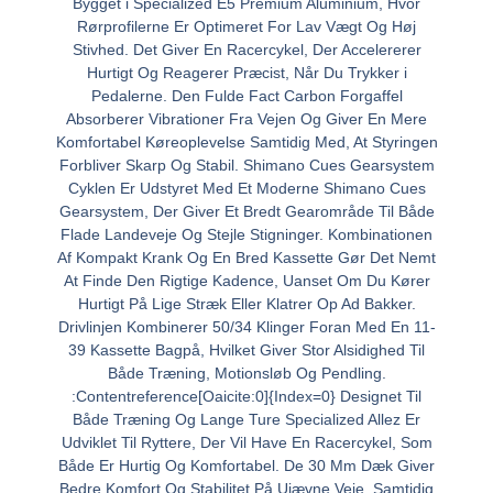
Bygget i Specialized E5 Premium Aluminium, Hvor
Rørprofilerne Er Optimeret For Lav Vægt Og Høj
Stivhed. Det Giver En Racercykel, Der Accelererer
Hurtigt Og Reagerer Præcist, Når Du Trykker i
Pedalerne. Den Fulde Fact Carbon Forgaffel
Absorberer Vibrationer Fra Vejen Og Giver En Mere
Komfortabel Køreoplevelse Samtidig Med, At Styringen
Forbliver Skarp Og Stabil. Shimano Cues Gearsystem
Cyklen Er Udstyret Med Et Moderne Shimano Cues
Gearsystem, Der Giver Et Bredt Gearområde Til Både
Flade Landeveje Og Stejle Stigninger. Kombinationen
Af Kompakt Krank Og En Bred Kassette Gør Det Nemt
At Finde Den Rigtige Kadence, Uanset Om Du Kører
Hurtigt På Lige Stræk Eller Klatrer Op Ad Bakker.
Drivlinjen Kombinerer 50/34 Klinger Foran Med En 11-
39 Kassette Bagpå, Hvilket Giver Stor Alsidighed Til
Både Træning, Motionsløb Og Pendling.
:Contentreference[Oaicite:0]{Index=0} Designet Til
Både Træning Og Lange Ture Specialized Allez Er
Udviklet Til Ryttere, Der Vil Have En Racercykel, Som
Både Er Hurtig Og Komfortabel. De 30 Mm Dæk Giver
Bedre Komfort Og Stabilitet På Ujævne Veje, Samtidig