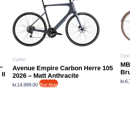
Cykl
Cykler
MB
–
Avenue Empire Carbon Herre 105
Br
II
2026 – Matt Anthracite
kr.
6,
kr.
14,999.00
Buy Now