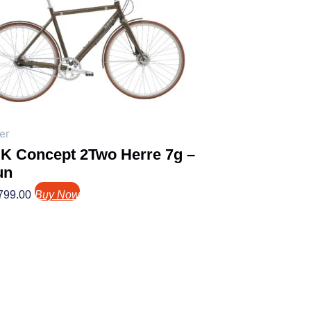
er
K Concept 2Two Herre 7g –
un
799.00
Buy Now