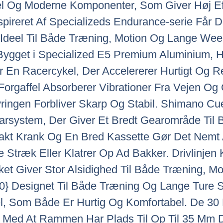
 Og Moderne Komponenter, Som Giver Høj Effek
pireret Af Specializeds Endurance-serie Får 
en Ideel Til Både Træning, Motion Og Lange W
gget i Specialized E5 Premium Aluminium, Hv
 En Racercykel, Der Accelererer Hurtigt Og Re
orgaffel Absorberer Vibrationer Fra Vejen Og
yringen Forbliver Skarp Og Stabil. Shimano C
system, Der Giver Et Bredt Gearområde Til B
akt Krank Og En Bred Kassette Gør Det Nemt 
 Stræk Eller Klatrer Op Ad Bakker. Drivlinjen
et Giver Stor Alsidighed Til Både Træning, Mo
0} Designet Til Både Træning Og Lange Ture Spe
el, Som Både Er Hurtig Og Komfortabel. De 
ig Med At Rammen Har Plads Til Op Til 35 Mm