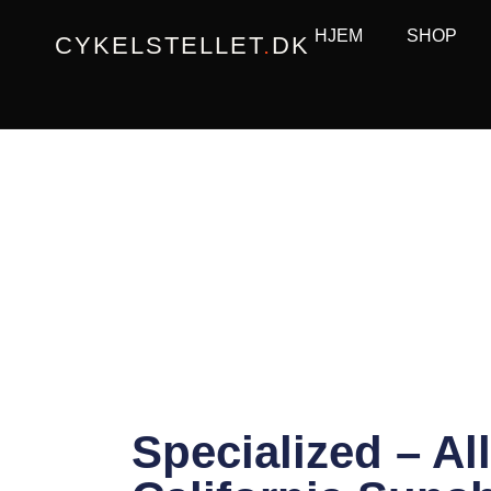
Gå
HJEM
SHOP
CYKELSTELLET
.
DK
til
indholdet
Specialized – Al