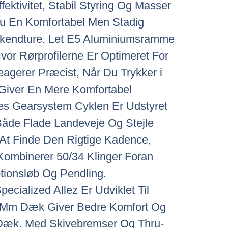
tivitet, Stabil Styring Og Masser
Du En Komfortabel Men Stadig
eekendture. Let E5 Aluminiumsramme
or Rørprofilerne Er Optimeret For
agerer Præcist, Når Du Trykker i
 Giver En Mere Komfortabel
ues Gearsystem Cyklen Er Udstyret
åde Flade Landeveje Og Stejle
At Finde Den Rigtige Kadence,
 Kombinerer 50/34 Klinger Foran
tionsløb Og Pendling.
cialized Allez Er Udviklet Til
30 Mm Dæk Giver Bedre Komfort Og
 Dæk. Med Skivebremser Og Thru-