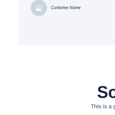
Customer Name
So
This is a