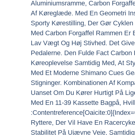
Aluminiumsramme, Carbon Forgaffel
Af Køreglæde. Med En Geometri Ins
Sporty Kørestilling, Der Gør Cykl
Med Carbon Forgaffel Rammen Er By
Lav Vægt Og Høj Stivhed. Det Giver
Pedalerne. Den Fulde Fact Carbon F
Køreoplevelse Samtidig Med, At St
Med Et Moderne Shimano Cues Gear
Stigninger. Kombinationen Af Komp
Uanset Om Du Kører Hurtigt På Lige
Med En 11-39 Kassette Bagpå, Hvilk
:Contentreference[Oaicite:0]{Index=
Ryttere, Der Vil Have En Racercyk
Stabilitet På Ujævne Veje, Samtid