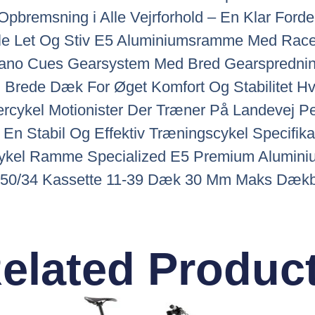
 Opbremsning i Alle Vejrforhold – En Klar Forde
ele Let Og Stiv E5 Aluminiumsramme Med Race
imano Cues Gearsystem Med Bred Gearspredni
Til Brede Dæk For Øget Komfort Og Stabilitet H
ercykel Motionister Der Træner På Landevej P
e En Stabil Og Effektiv Træningscykel Specifik
cykel Ramme Specialized E5 Premium Aluminiu
 50/34 Kassette 11-39 Dæk 30 Mm Maks Dækb
elated Produc